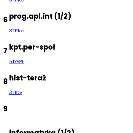
prog.apl.int
(
1/2
)
6
3TP
Ko
kpt.per-społ
7
5TG
PŁ
hist-teraź
8
3TI
Dy
9
informatyka
(
1/2
)