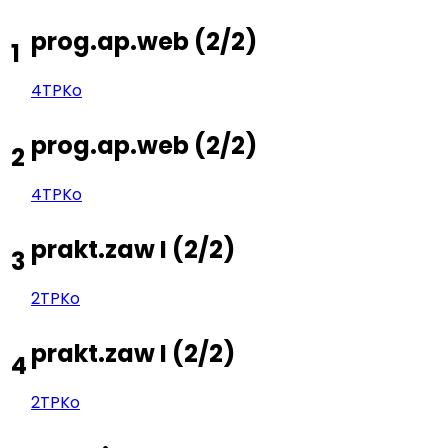
prog.ap.web
(
2/2
)
1
4TP
Ko
prog.ap.web
(
2/2
)
2
4TP
Ko
prakt.zaw I
(
2/2
)
3
2TP
Ko
prakt.zaw I
(
2/2
)
4
2TP
Ko