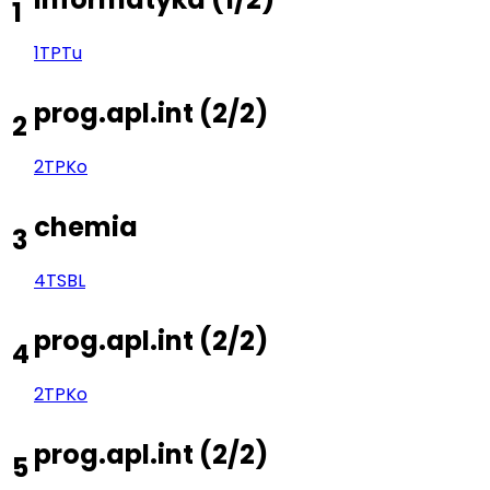
1
1TP
Tu
prog.apl.int
(
2/2
)
2
2TP
Ko
chemia
3
4TS
BL
prog.apl.int
(
2/2
)
4
2TP
Ko
prog.apl.int
(
2/2
)
5