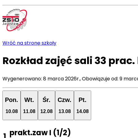
Wróć na stronę szkoły
Rozkład zajęć
sali
33 prac
Wygenerowano:
8 marca 2026r.
,
Obowiązuje od:
9 marca
Pon.
Wt.
Śr.
Czw.
Pt.
10
.
08
11
.
08
12
.
08
13
.
08
14
.
08
prakt.zaw I
(
1/2
)
1