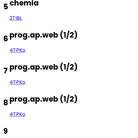
chemia
5
2TI
BL
prog.ap.web
(
1/2
)
6
4TP
Ko
prog.ap.web
(
1/2
)
7
4TP
Ko
prog.ap.web
(
1/2
)
8
4TP
Ko
9