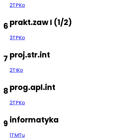
2TP
Ko
prakt.zaw I
(
1/2
)
6
3TP
Ko
proj.str.int
7
2TI
Ko
prog.apl.int
8
2TP
Ko
informatyka
9
1TM
Tu