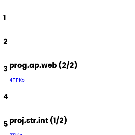
1
2
prog.ap.web
(
2/2
)
3
4TP
Ko
4
proj.str.int
(
1/2
)
5