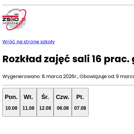
Wróć na stronę szkoły
Rozkład zajęć
sali
16 prac.
Wygenerowano:
8 marca 2026r.
,
Obowiązuje od:
9 marca
Pon.
Wt.
Śr.
Czw.
Pt.
10
.
08
11
.
08
12
.
08
06
.
08
07
.
08