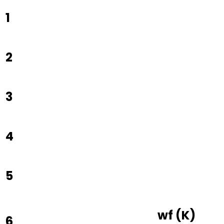
1
2
3
4
5
wf
(
K
)
6