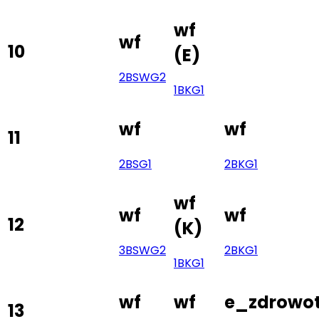
wf
wf
10
(
E
)
2BS
WG2
1BK
G1
wf
wf
11
2BS
G1
2BK
G1
wf
wf
wf
12
(
K
)
3BS
WG2
2BK
G1
1BK
G1
wf
wf
e_zdrowo
13