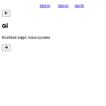
3BS
G1
3BS
G1
1BK
16
Gi
Rozkład zajęć nauczyciela