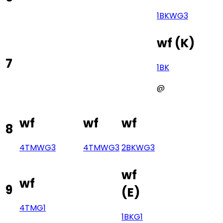
1BK
WG3
wf
(
K
)
7
1BK
@
wf
wf
wf
8
4TM
WG3
4TM
WG3
2BK
WG3
wf
wf
9
(
E
)
4TM
G1
1BK
G1