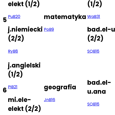
elekt
(
1/2
)
(
1/2
)
matematyka
Pu
B20
Wa
B31
5
j.niemiecki
bad.el-u
Po
B9
(
2/2
)
(
2/2
)
Ry
B8
SQ
B16
j.angielski
(
1/2
)
bad.el-
geografia
Pi
B21
6
u.ana
mi.ele-
Jn
B16
SQ
B16
elekt
(
2/2
)