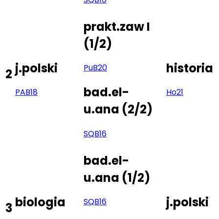
prakt.zaw I
(
1/2
)
j.polski
historia
Pu
B20
2
bad.el-
PA
B18
Ho
21
u.ana
(
2/2
)
SQ
B16
bad.el-
u.ana
(
1/2
)
biologia
j.polski
SQ
B16
3