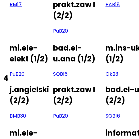
prakt.zaw I
RM
17
PA
B18
(
2/2
)
Pu
B20
mi.ele-
bad.el-
m.ins-uk
elekt
(
1/2
)
u.ana
(
1/2
)
(
1/2
)
Pu
B20
SQ
B16
Ok
B3
4
j.angielski
prakt.zaw I
bad.el-u
(
2/2
)
(
2/2
)
(
2/2
)
BM
B30
Pu
B20
SQ
B16
mi.ele-
informa