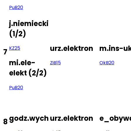
Pu
B20
j.niemiecki
(
1/2
)
urz.elektron
m.ins-uk
KZ
25
7
mi.ele-
Zi
B15
Ok
B20
elekt
(
2/2
)
Pu
B20
godz.wych
urz.elektron
e_obywa
8