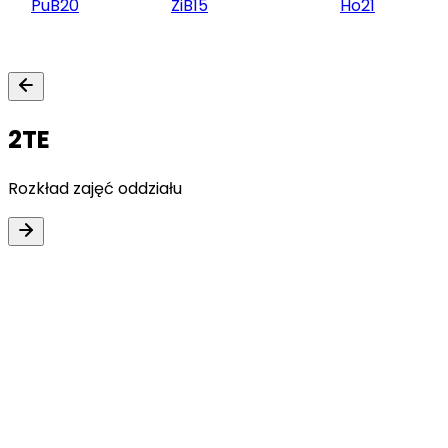
Pu
B20
Zi
B15
Ho
21
2TE
Rozkład zajęć oddziału