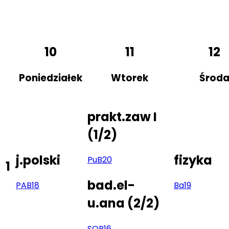
10
11
12
Poniedziałek
Wtorek
Środ
prakt.zaw I
(
1/2
)
j.polski
fizyka
Pu
B20
1
bad.el-
PA
B18
Ba
19
u.ana
(
2/2
)
SQ
B16