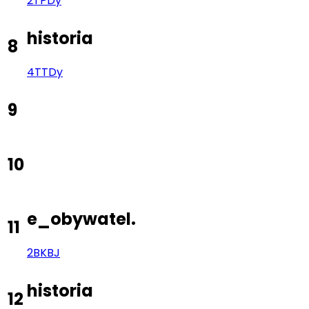
2TP
Dy
historia
8
4TT
Dy
9
10
e_obywatel.
11
2BK
BJ
historia
12