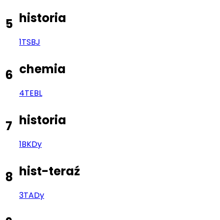
historia
5
1TS
BJ
chemia
6
4TE
BL
historia
7
1BK
Dy
hist-teraź
8
3TA
Dy