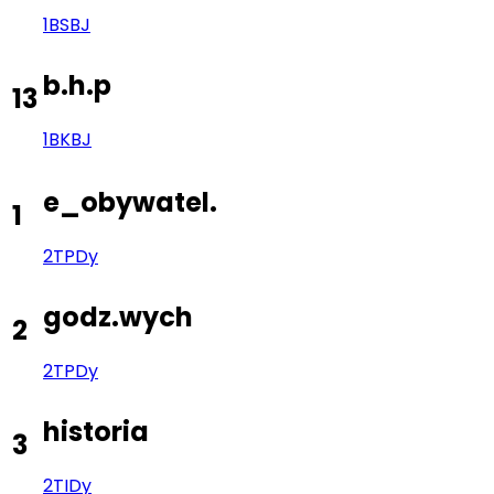
1BS
BJ
b.h.p
13
1BK
BJ
e_obywatel.
1
2TP
Dy
godz.wych
2
2TP
Dy
historia
3
2TI
Dy