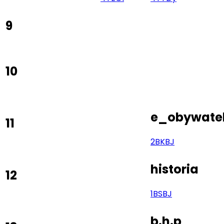
9
10
e_obywatel
11
2BK
BJ
historia
12
1BS
BJ
b.h.p