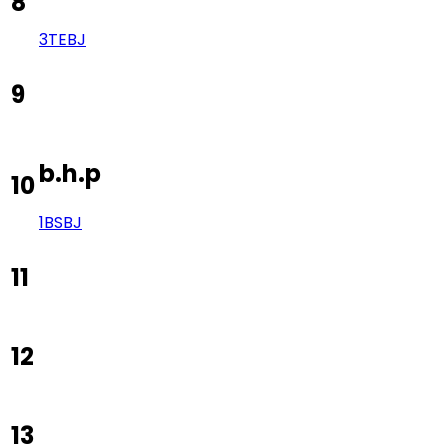
8
3TE
BJ
9
b.h.p
10
1BS
BJ
11
12
13