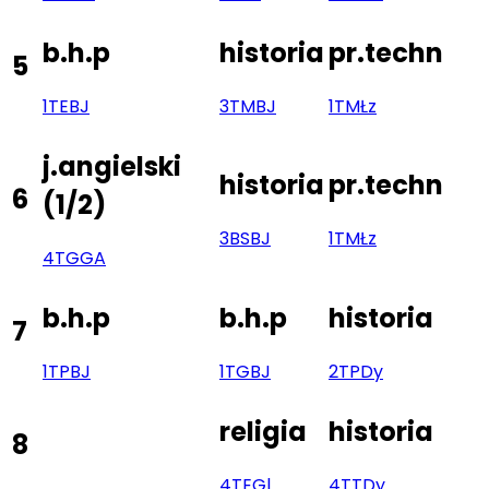
b.h.p
historia
pr.techn
5
1TE
BJ
3TM
BJ
1TM
Łz
j.angielski
historia
pr.techn
6
(
1/2
)
3BS
BJ
1TM
Łz
4TG
GA
b.h.p
b.h.p
historia
7
1TP
BJ
1TG
BJ
2TP
Dy
religia
historia
8
4TE
Gl
4TT
Dy