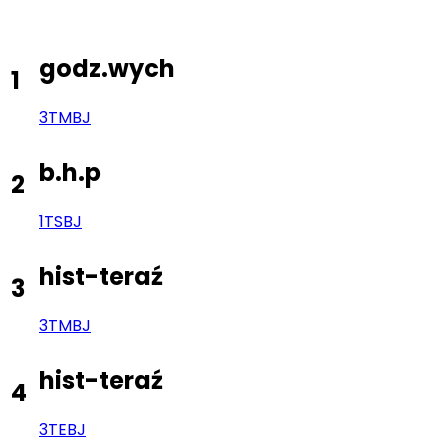
godz.wych
1
3TM
BJ
b.h.p
2
1TS
BJ
hist-teraź
3
3TM
BJ
hist-teraź
4
3TE
BJ