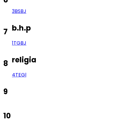
3BS
BJ
b.h.p
7
1TG
BJ
religia
8
4TE
Gl
9
10