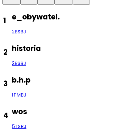
e_obywatel.
1
2BS
BJ
historia
2
2BS
BJ
b.h.p
3
1TM
BJ
wos
4
5TS
BJ