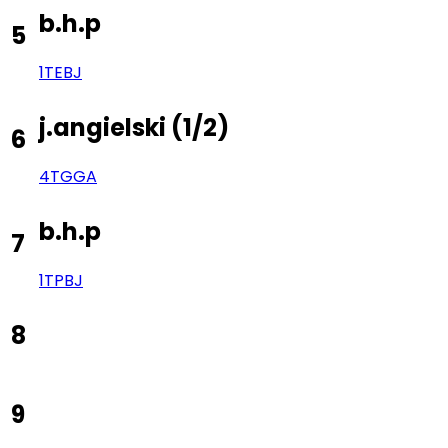
b.h.p
5
1TE
BJ
j.angielski
(
1/2
)
6
4TG
GA
b.h.p
7
1TP
BJ
8
9