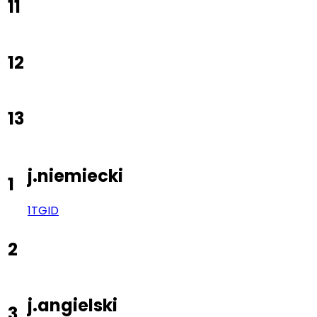
11
12
13
j.niemiecki
1
1TG
ID
2
j.angielski
3