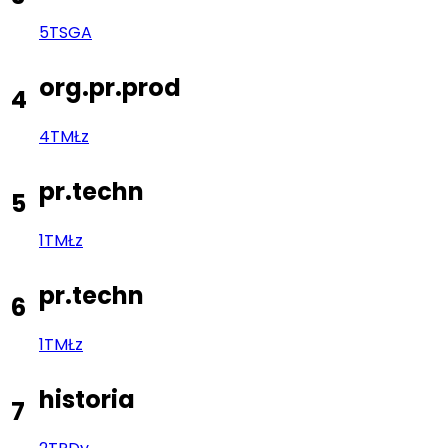
5TS
GA
org.pr.prod
4
4TM
Łz
pr.techn
5
1TM
Łz
pr.techn
6
1TM
Łz
historia
7