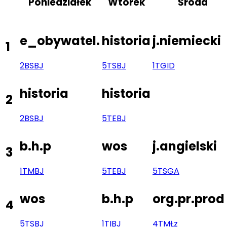
Poniedziałek
Wtorek
Środa
e_obywatel.
historia
j.niemiecki
1
2BS
BJ
5TS
BJ
1TG
ID
historia
historia
2
2BS
BJ
5TE
BJ
b.h.p
wos
j.angielski
3
1TM
BJ
5TE
BJ
5TS
GA
wos
b.h.p
org.pr.prod
4
5TS
BJ
1TI
BJ
4TM
Łz