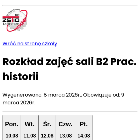
Wróć na stronę szkoły
Rozkład zajęć
sali
B2 Prac.
historii
Wygenerowano:
8 marca 2026r.
,
Obowiązuje od:
9
marca 2026r.
Pon.
Wt.
Śr.
Czw.
Pt.
10
.
08
11
.
08
12
.
08
13
.
08
14
.
08