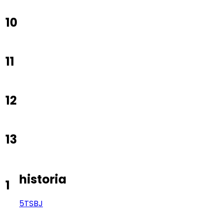
10
11
12
13
historia
1
5TS
BJ