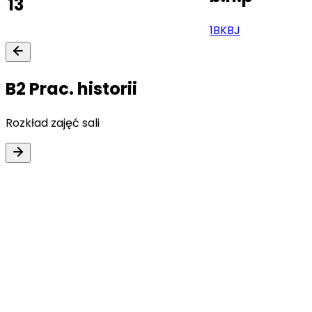
13
1BK
BJ
B2 Prac. historii
Rozkład zajęć sali