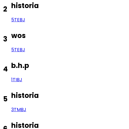
historia
2
5TE
BJ
wos
3
5TE
BJ
b.h.p
4
1TI
BJ
historia
5
3TM
BJ
historia
6