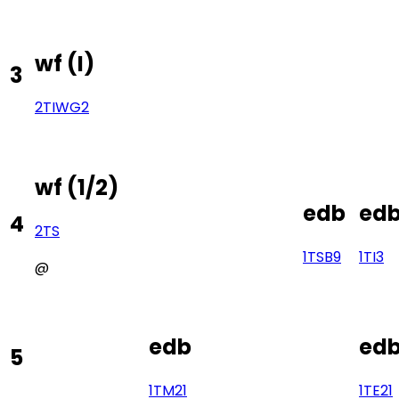
wf
(
I
)
3
2TI
WG2
wf
(
1/2
)
edb
ed
4
2TS
1TS
B9
1TI
3
@
edb
ed
5
1TM
21
1TE
21