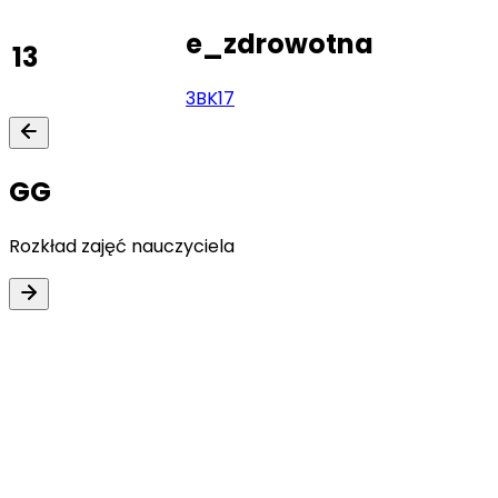
e_zdrowotna
13
3BK
17
GG
Rozkład zajęć nauczyciela