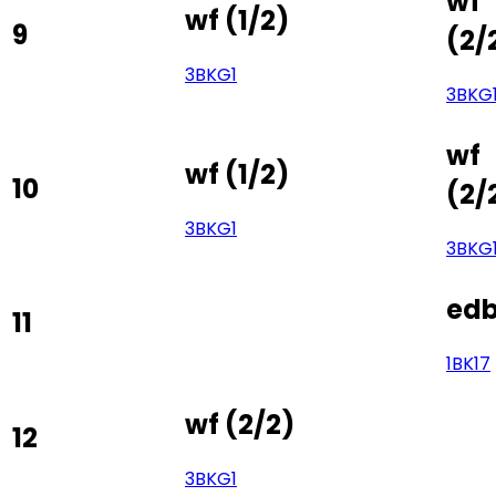
wf
wf
(
1/2
)
9
(
2/
3BK
G1
3BK
G
wf
wf
(
1/2
)
10
(
2/
3BK
G1
3BK
G
ed
11
1BK
17
wf
(
2/2
)
12
3BK
G1