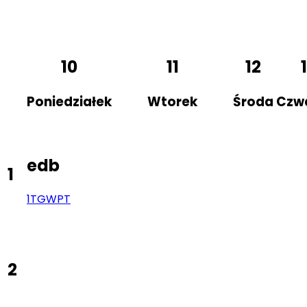
10
11
12
Poniedziałek
Wtorek
Środa
Czw
edb
1
1TG
WPT
2