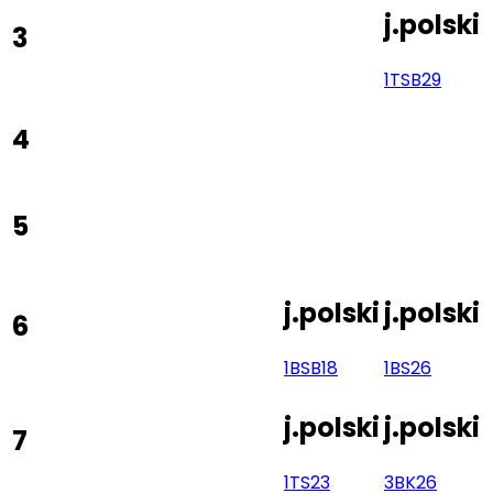
j.polski
3
1TS
B29
4
5
j.polski
j.polski
6
1BS
B18
1BS
26
j.polski
j.polski
7
1TS
23
3BK
26