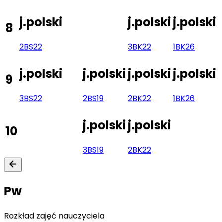
j.polski
j.polski
j.polski
8
2BS
22
3BK
22
1BK
26
j.polski
j.polski
j.polski
j.polski
9
3BS
22
2BS
19
2BK
22
1BK
26
j.polski
j.polski
10
3BS
19
2BK
22
Pw
Rozkład zajęć nauczyciela