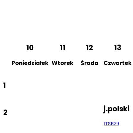
10
11
12
13
Poniedziałek
Wtorek
Środa
Czwartek
1
j.polski
2
1TS
B29